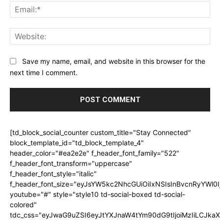
Ema
Web
Save my name, email, and website in this browser for the
next time I comment.
[td_block_social_counter custom_title="Stay Connected"
block_template_id="td_block_template_4"
header_color="#ea2e2e" f_header_font_family="522"
f_header_font_transform="uppercase"
f_header_font_style="italic"
f_header_font_size="eyJsYW5kc2NhcGUiOiIxNSIsInBvcnRyYWl0I
youtube="#" style="style10 td-social-boxed td-social-
colored"
tdc_css="eyJwaG9uZSI6eyJtYXJnaW4tYm90dG9tIjoiMzIiLCJka