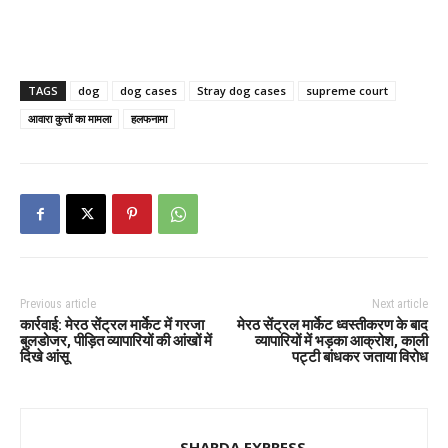
TAGS
dog
dog ​​cases
Stray dog cases
supreme court
आवारा कुत्तों का मामला
हलफनामा
Previous article
Next article
कार्रवाई: मेरठ सेंट्रल मार्केट में गरजा
मेरठ सेंट्रल मार्केट ध्वस्तीकरण के बाद
बुलडोजर, पीड़ित व्यापारियों की आंखों में
व्यापारियों में भड़का आक्रोश, काली
दिखे आंसू
पट्टी बांधकर जताया विरोध
SHARDA EXPRESS