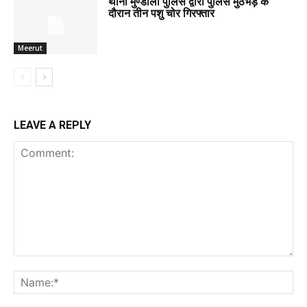
थाना मुण्डाली पुलिस द्वारा पुलिस मुठभेड़ के
दौरान तीन पशु चोर गिरफ्तार
Meerut
LEAVE A REPLY
Comment:
Na