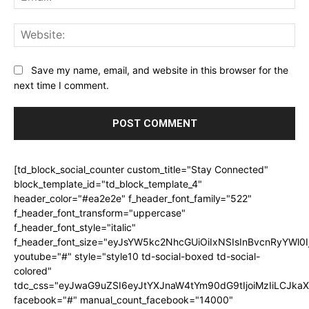
Web
Save my name, email, and website in this browser for the
next time I comment.
[td_block_social_counter custom_title="Stay Connected"
block_template_id="td_block_template_4"
header_color="#ea2e2e" f_header_font_family="522"
f_header_font_transform="uppercase"
f_header_font_style="italic"
f_header_font_size="eyJsYW5kc2NhcGUiOiIxNSIsInBvcnRyYWl0I
youtube="#" style="style10 td-social-boxed td-social-
colored"
tdc_css="eyJwaG9uZSI6eyJtYXJnaW4tYm90dG9tIjoiMzIiLCJka
facebook="#" manual_count_facebook="14000"