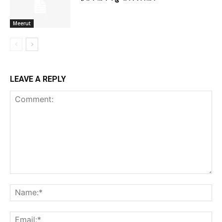
Meerut
LEAVE A REPLY
Comment:
Na
Ema