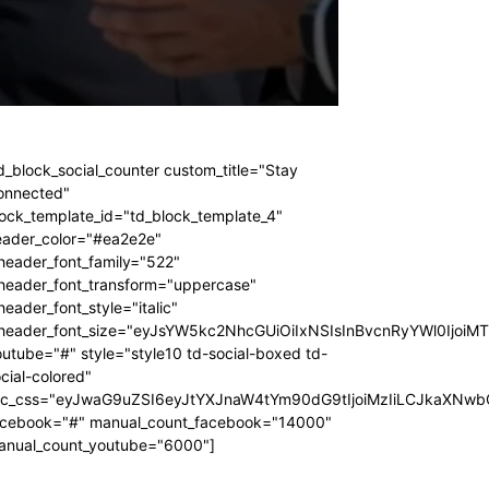
d_block_social_counter custom_title="Stay
onnected"
ock_template_id="td_block_template_4"
eader_color="#ea2e2e"
header_font_family="522"
_header_font_transform="uppercase"
header_font_style="italic"
_header_font_size="eyJsYW5kc2NhcGUiOiIxNSIsInBvcnRyYWl0IjoiM
utube="#" style="style10 td-social-boxed td-
cial-colored"
dc_css="eyJwaG9uZSI6eyJtYXJnaW4tYm90dG9tIjoiMzIiLCJkaXNwb
acebook="#" manual_count_facebook="14000"
anual_count_youtube="6000"]