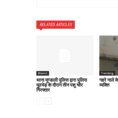
RELATED ARTICLES
Meerut
Trending
थाना मुण्डाली पुलिस द्वारा पुलिस
गहरे नाले 
मुठभेड़ के दौरान तीन पशु चोर
व्यक्ति
गिरफ्तार