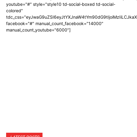
youtube="#" style="style10 td-social-boxed td-social-
colored"
tdc_css="eyJwaG9uZSI6eyJtYXJnaW4tYm90dG9tIjoiMzIiLCJka
facebook="#" manual_count_facebook="14000"
manual_count_youtube="6000"]