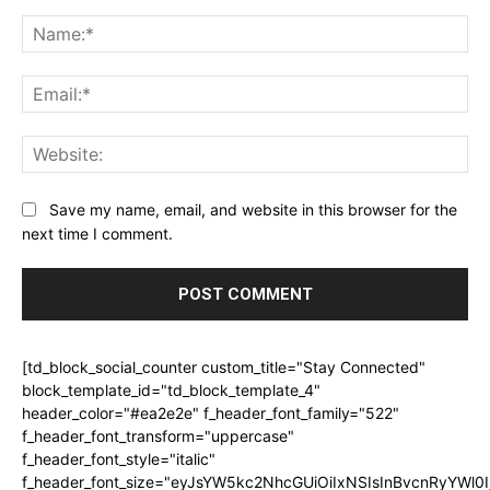
Comment:
Na
Ema
Web
Save my name, email, and website in this browser for the
next time I comment.
[td_block_social_counter custom_title="Stay Connected"
block_template_id="td_block_template_4"
header_color="#ea2e2e" f_header_font_family="522"
f_header_font_transform="uppercase"
f_header_font_style="italic"
f_header_font_size="eyJsYW5kc2NhcGUiOiIxNSIsInBvcnRyYWl0I