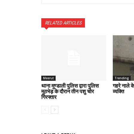
RELATED ARTICLES
Meerut
Trending
थाना मुण्डाली पुलिस द्वारा पुलिस
गहरे नाले 
मुठभेड़ के दौरान तीन पशु चोर
व्यक्ति
गिरफ्तार