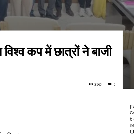
िश्व कप में छात्रों ने बाजी
256
0
0
[t
C
bl
h
f_