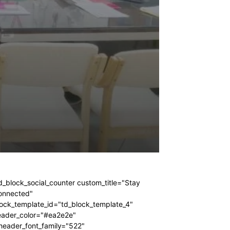
d_block_social_counter custom_title="Stay
onnected"
ock_template_id="td_block_template_4"
eader_color="#ea2e2e"
header_font_family="522"