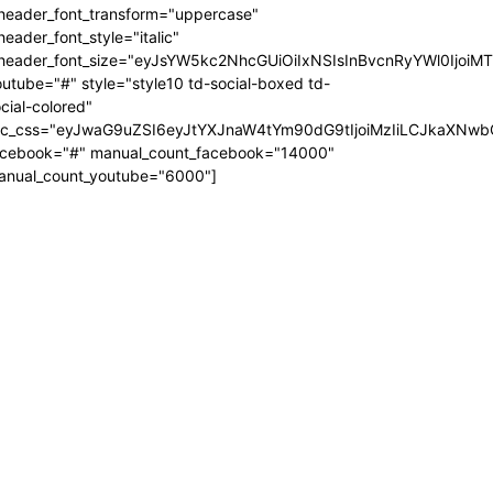
_header_font_transform="uppercase"
header_font_style="italic"
_header_font_size="eyJsYW5kc2NhcGUiOiIxNSIsInBvcnRyYWl0IjoiM
utube="#" style="style10 td-social-boxed td-
cial-colored"
dc_css="eyJwaG9uZSI6eyJtYXJnaW4tYm90dG9tIjoiMzIiLCJkaXNwb
acebook="#" manual_count_facebook="14000"
anual_count_youtube="6000"]