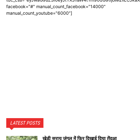
facebook="#" manual_count_facebook="14000"
manual_count_youtube="6000"]
LATEST POSTS
खेड़ी सराय जंगल में फिर दिखाई दिया तेंदुआ