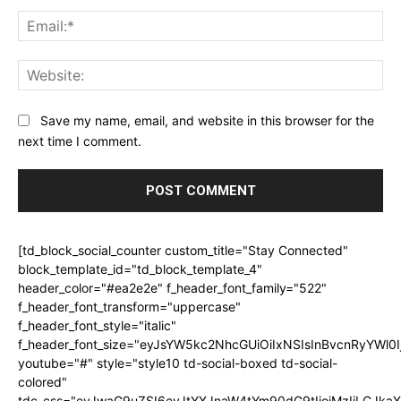
Ema
Web
Save my name, email, and website in this browser for the
next time I comment.
[td_block_social_counter custom_title="Stay Connected"
block_template_id="td_block_template_4"
header_color="#ea2e2e" f_header_font_family="522"
f_header_font_transform="uppercase"
f_header_font_style="italic"
f_header_font_size="eyJsYW5kc2NhcGUiOiIxNSIsInBvcnRyYWl0I
youtube="#" style="style10 td-social-boxed td-social-
colored"
tdc_css="eyJwaG9uZSI6eyJtYXJnaW4tYm90dG9tIjoiMzIiLCJka