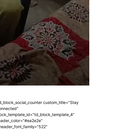
d_block_social_counter custom_title="Stay
onnected"
ock_template_id="td_block_template_4"
eader_color="#ea2e2e"
header_font_family="522"