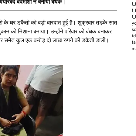
हथियारबंद बदमाशों ने बनाया बंधक।
f
f_
f
ोबारी के घर डकैती की बड़ी वारदात हुई है। शुक्रवार तड़के सात
yo
so
र दुकान को निशाना बनाया। उन्होंने परिवार को बंधक बनाकर
t
र समेत कुल एक करोड़ दो लाख रुपये की डकैती डाली।
f
m