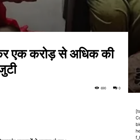
ाकर एक करोड़ से अधिक की
जुटी
69
0
0
[t
C
bl
h
f_