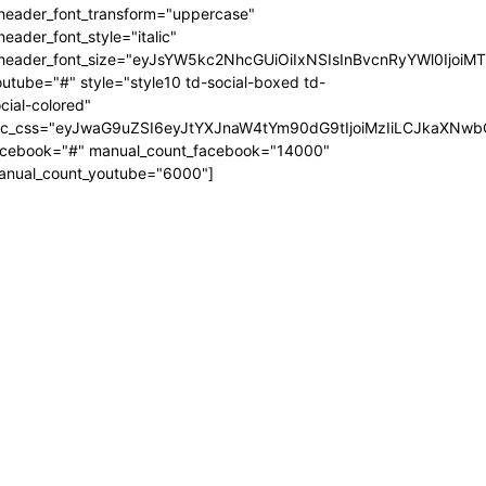
_header_font_transform="uppercase"
header_font_style="italic"
_header_font_size="eyJsYW5kc2NhcGUiOiIxNSIsInBvcnRyYWl0IjoiM
utube="#" style="style10 td-social-boxed td-
cial-colored"
dc_css="eyJwaG9uZSI6eyJtYXJnaW4tYm90dG9tIjoiMzIiLCJkaXNwb
acebook="#" manual_count_facebook="14000"
anual_count_youtube="6000"]