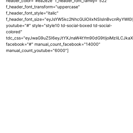
header_color="#ea2e2e" f_header_font_family="522"
f_header_font_transform="uppercase"
f_header_font_style="italic"
f_header_font_size="eyJsYW5kc2NhcGUiOiIxNSIsInBvcnRyYWl0I
youtube="#" style="style10 td-social-boxed td-social-
colored"
tdc_css="eyJwaG9uZSI6eyJtYXJnaW4tYm90dG9tIjoiMzIiLCJka
facebook="#" manual_count_facebook="14000"
manual_count_youtube="6000"]