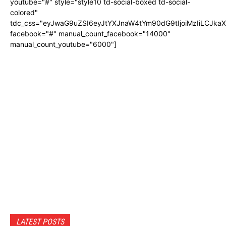
youtube="#" style="style10 td-social-boxed td-social-
colored"
tdc_css="eyJwaG9uZSI6eyJtYXJnaW4tYm90dG9tIjoiMzIiLCJka
facebook="#" manual_count_facebook="14000"
manual_count_youtube="6000"]
LATEST POSTS