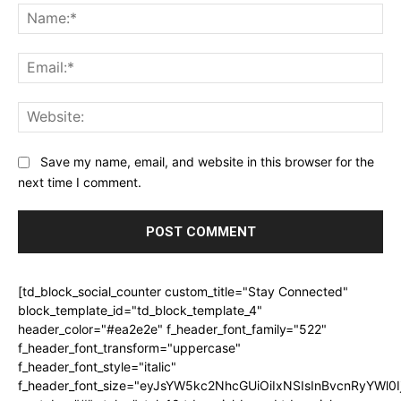
Na
Ema
Web
Save my name, email, and website in this browser for the
next time I comment.
[td_block_social_counter custom_title="Stay Connected"
block_template_id="td_block_template_4"
header_color="#ea2e2e" f_header_font_family="522"
f_header_font_transform="uppercase"
f_header_font_style="italic"
f_header_font_size="eyJsYW5kc2NhcGUiOiIxNSIsInBvcnRyYWl0I