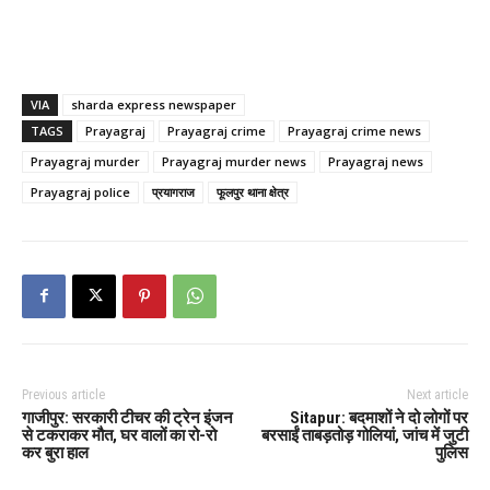
VIA
sharda express newspaper
TAGS
Prayagraj
Prayagraj crime
Prayagraj crime news
Prayagraj murder
Prayagraj murder news
Prayagraj news
Prayagraj police
प्रयागराज
फूलपुर थाना क्षेत्र
Previous article
Next article
गाजीपुर: सरकारी टीचर की ट्रेन इंजन
Sitapur: बदमाशों ने दो लोगों पर
से टकराकर मौत, घर वालों का रो-रो
बरसाईं ताबड़तोड़ गोलियां, जांच में जुटी
कर बुरा हाल
पुलिस