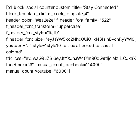
[td_block_social_counter custom_title="Stay Connected"
block_template_id="td_block_template_4"
header_color="#ea2e2e" f_header_font_family="522"
f_header_font_transform="uppercase"
f_header_font_style="italic"
f_header_font_size="eyJsYW5kc2NhcGUiOiIxNSIsInBvcnRyYWl0I
youtube="#" style="style10 td-social-boxed td-social-
colored"
tdc_css="eyJwaG9uZSI6eyJtYXJnaW4tYm90dG9tIjoiMzIiLCJka
facebook="#" manual_count_facebook="14000"
manual_count_youtube="6000"]