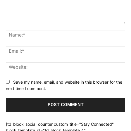
Comment:
Na
Ema
Web
Save my name, email, and website in this browser for the
next time I comment.
[td_block_social_counter custom_title="Stay Connected"
block_template_id="td_block_template_4"