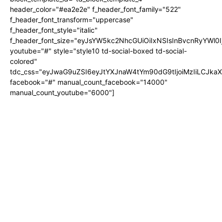
header_color="#ea2e2e" f_header_font_family="522"
f_header_font_transform="uppercase"
f_header_font_style="italic"
f_header_font_size="eyJsYW5kc2NhcGUiOiIxNSIsInBvcnRyYWl0I
youtube="#" style="style10 td-social-boxed td-social-
colored"
tdc_css="eyJwaG9uZSI6eyJtYXJnaW4tYm90dG9tIjoiMzIiLCJka
facebook="#" manual_count_facebook="14000"
manual_count_youtube="6000"]