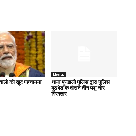
Meerut
वालों को खुद पहचानना
थाना मुण्डाली पुलिस द्वारा पुलिस
मुठभेड़ के दौरान तीन पशु चोर
गिरफ्तार