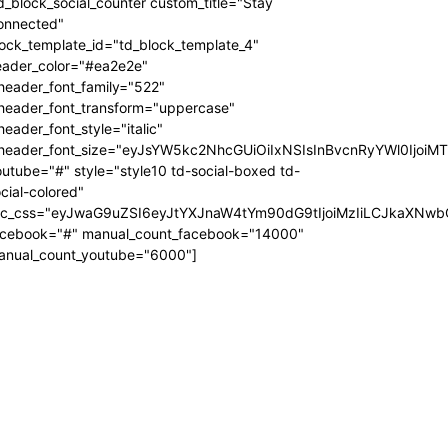
d_block_social_counter custom_title="Stay
onnected"
ock_template_id="td_block_template_4"
eader_color="#ea2e2e"
header_font_family="522"
_header_font_transform="uppercase"
header_font_style="italic"
_header_font_size="eyJsYW5kc2NhcGUiOiIxNSIsInBvcnRyYWl0IjoiM
utube="#" style="style10 td-social-boxed td-
cial-colored"
dc_css="eyJwaG9uZSI6eyJtYXJnaW4tYm90dG9tIjoiMzIiLCJkaXNwb
acebook="#" manual_count_facebook="14000"
anual_count_youtube="6000"]