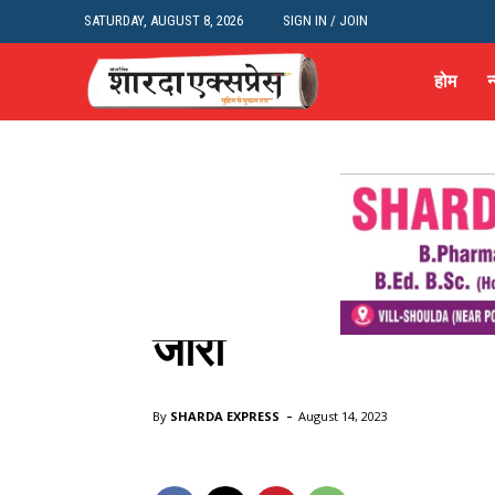
SATURDAY, AUGUST 8, 2026
SIGN IN / JOIN
होम
न
West UP
न्यूज़
शहर और राज्य
उत्तर प्रदेश
Meerut
मेरठ ब्रेकिंग: स्वतंत
जारी
Home
उत्तर प्रदेश
Meerut
मेरठ ब्रेकिंग: स्वतंत्रता दिवस को 
-
By
SHARDA EXPRESS
August 14, 2023