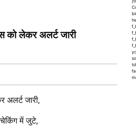
[t
C
bl
h
f_
िवस को लेकर अलर्ट जारी
f
f_
f
yo
so
t
f
m
कर अलर्ट जारी,
किंग में जुटे,