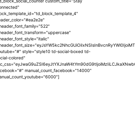
d_block_social_counter custom_title="Stay
onnected"
ock_template_id="td_block_template_4"
eader_color="#ea2e2e"
header_font_family="522"
_header_font_transform="uppercase"
header_font_style="italic"
_header_font_size="eyJsYW5kc2NhcGUiOiIxNSIsInBvcnRyYWl0IjoiM
utube="#" style="style10 td-social-boxed td-
cial-colored"
dc_css="eyJwaG9uZSI6eyJtYXJnaW4tYm90dG9tIjoiMzIiLCJkaXNwb
acebook="#" manual_count_facebook="14000"
anual_count_youtube="6000"]