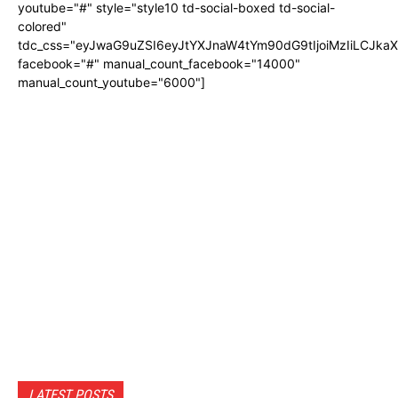
youtube="#" style="style10 td-social-boxed td-social-
colored"
tdc_css="eyJwaG9uZSI6eyJtYXJnaW4tYm90dG9tIjoiMzIiLCJka
facebook="#" manual_count_facebook="14000"
manual_count_youtube="6000"]
LATEST POSTS