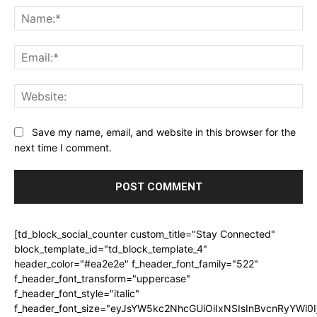
Na
Ema
Web
Save my name, email, and website in this browser for the
next time I comment.
[td_block_social_counter custom_title="Stay Connected"
block_template_id="td_block_template_4"
header_color="#ea2e2e" f_header_font_family="522"
f_header_font_transform="uppercase"
f_header_font_style="italic"
f_header_font_size="eyJsYW5kc2NhcGUiOiIxNSIsInBvcnRyYWl0I