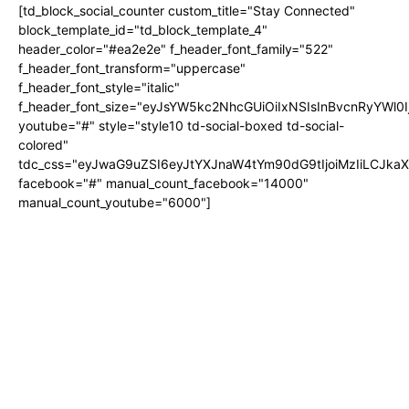
[td_block_social_counter custom_title="Stay Connected"
block_template_id="td_block_template_4"
header_color="#ea2e2e" f_header_font_family="522"
f_header_font_transform="uppercase"
f_header_font_style="italic"
f_header_font_size="eyJsYW5kc2NhcGUiOiIxNSIsInBvcnRyYWl0I
youtube="#" style="style10 td-social-boxed td-social-
colored"
tdc_css="eyJwaG9uZSI6eyJtYXJnaW4tYm90dG9tIjoiMzIiLCJka
facebook="#" manual_count_facebook="14000"
manual_count_youtube="6000"]