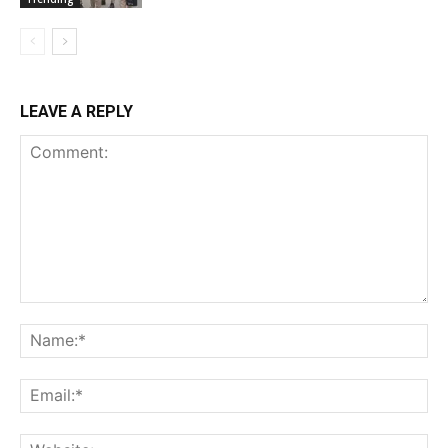
LEAVE A REPLY
Comment:
Na
Ema
Web