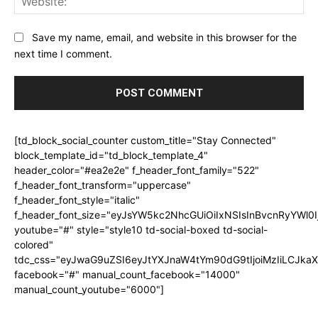
Save my name, email, and website in this browser for the
next time I comment.
[td_block_social_counter custom_title="Stay Connected"
block_template_id="td_block_template_4"
header_color="#ea2e2e" f_header_font_family="522"
f_header_font_transform="uppercase"
f_header_font_style="italic"
f_header_font_size="eyJsYW5kc2NhcGUiOiIxNSIsInBvcnRyYWl0I
youtube="#" style="style10 td-social-boxed td-social-
colored"
tdc_css="eyJwaG9uZSI6eyJtYXJnaW4tYm90dG9tIjoiMzIiLCJka
facebook="#" manual_count_facebook="14000"
manual_count_youtube="6000"]