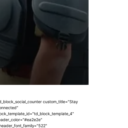
d_block_social_counter custom_title="Stay
onnected"
ock_template_id="td_block_template_4"
eader_color="#ea2e2e"
header_font_family="522"