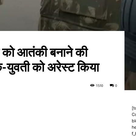
को आतंकी बनाने की
क-युवती को अरेस्ट किया
151
0
0
[t
C
bl
h
f_