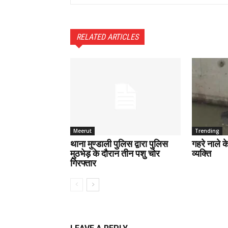
RELATED ARTICLES
Meerut
Trending
थाना मुण्डाली पुलिस द्वारा पुलिस
गहरे नाले 
मुठभेड़ के दौरान तीन पशु चोर
व्यक्ति
गिरफ्तार