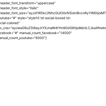
_header_font_transform="uppercase"
header_font_style="italic"
_header_font_size="eyJsYW5kc2NhcGUiOiIxNSIsInBvcnRyYWl0IjoiM
utube="#" style="style10 td-social-boxed td-
cial-colored"
dc_css="eyJwaG9uZSI6eyJtYXJnaW4tYm90dG9tIjoiMzIiLCJkaXNwb
acebook="#" manual_count_facebook="14000"
anual_count_youtube="6000"]