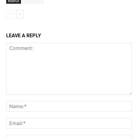
Meerut
LEAVE A REPLY
Comment:
Na
Ema
Web