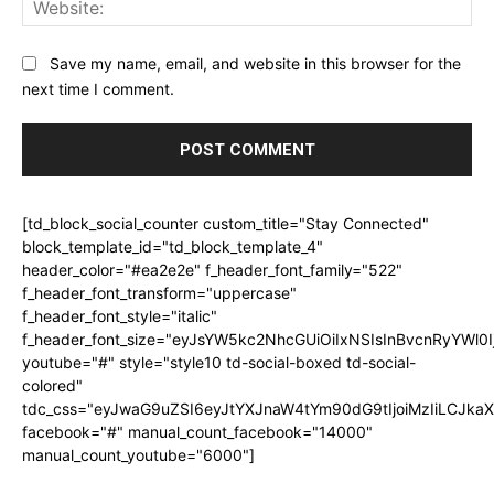
Save my name, email, and website in this browser for the
next time I comment.
[td_block_social_counter custom_title="Stay Connected"
block_template_id="td_block_template_4"
header_color="#ea2e2e" f_header_font_family="522"
f_header_font_transform="uppercase"
f_header_font_style="italic"
f_header_font_size="eyJsYW5kc2NhcGUiOiIxNSIsInBvcnRyYWl0I
youtube="#" style="style10 td-social-boxed td-social-
colored"
tdc_css="eyJwaG9uZSI6eyJtYXJnaW4tYm90dG9tIjoiMzIiLCJka
facebook="#" manual_count_facebook="14000"
manual_count_youtube="6000"]