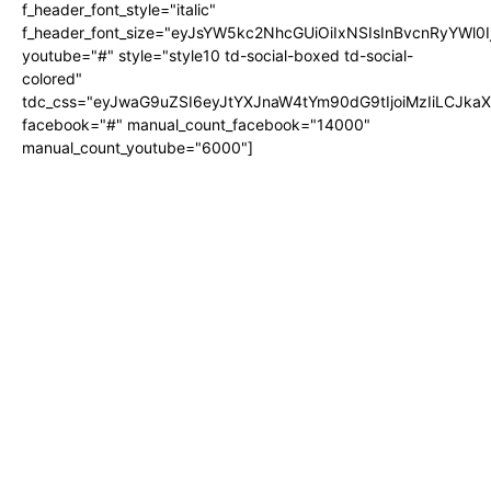
f_header_font_style="italic"
f_header_font_size="eyJsYW5kc2NhcGUiOiIxNSIsInBvcnRyYWl0I
youtube="#" style="style10 td-social-boxed td-social-
colored"
tdc_css="eyJwaG9uZSI6eyJtYXJnaW4tYm90dG9tIjoiMzIiLCJka
facebook="#" manual_count_facebook="14000"
manual_count_youtube="6000"]